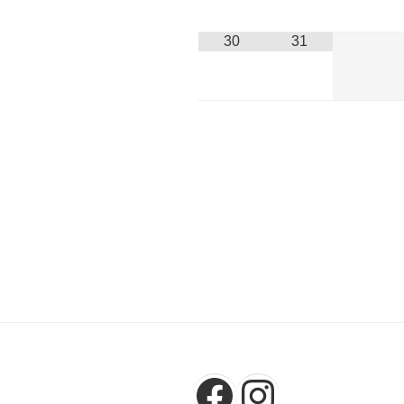
30
31
投
稿
ナ
ビ
ゲ
ー
シ
Facebook
Instagr