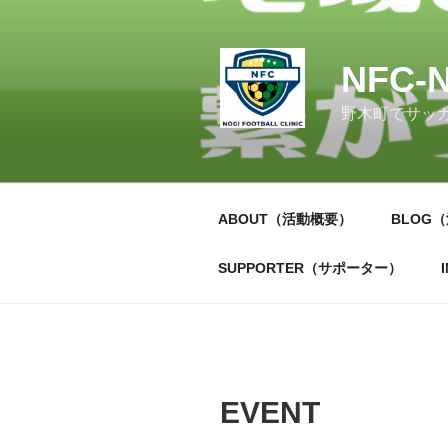
コ
ン
テ
NFC-N
ン
ツ
野木町でサッ
へ
ス
キ
ッ
ABOUT（活動概要）
BLOG
プ
SUPPORTER（サポーター）
EVENT