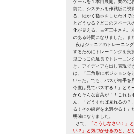
ゲームを１本目展開。案の定
前に、システムを作戦版に視
る。細かく指示をしたわけで
とどうなる？どこのスペース
化が見える。古河三中さん、
のある時間になりました。また
 夜はジュニアのトレーニング。ボールに寄りすぎるという課題を解決
するためにトレーニングを実
鬼ごっこの延長でトレーニン
き、アイディアを出し表現で
は、「三角形にポジションを
いった。でも、パスが相手を
今度は見てパスする！」とミ
からそんな言葉が！！これも
ん。「どうすれば見れるの？
る！その練習を来週やる！」
明確になりました。

 さて、
「こうしなさい！」と
い？」と気づかせるのと、ど