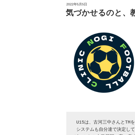
投
2022年5月5日
稿
気づかせるのと、
日:
 U15は、古河三中さんとTMを実施。

 システムも自分達で決定しているが、システムの意味を曖昧なままに