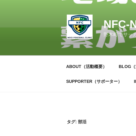
コ
ン
テ
NFC-N
ン
ツ
野木町でサッ
へ
ス
キ
ッ
ABOUT（活動概要）
BLOG
プ
SUPPORTER（サポーター）
タグ:
部活