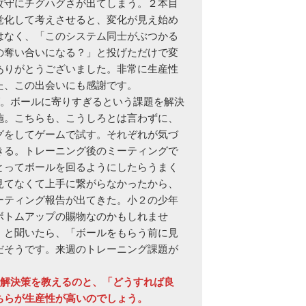
攻守にチグハグさが出てしまう。２本目
覚化して考えさせると、変化が見え始め
はなく、「このシステム同士がぶつかる
の奪い合いになる？」と投げただけで変
ありがとうございました。非常に生産性
、この出会いにも感謝です。

施。こちらも、こうしろとは言わずに、
グをしてゲームで試す。それぞれが気づ
きる。トレーニング後のミーティングで
とってボールを回るようにしたらうまく
見てなくて上手に繋がらなかったから、
ーティング報告が出てきた。小２の少年
ボトムアップの賜物なのかもしれませ
」と聞いたら、「ボールをもらう前に見
だそうです。来週のトレーニング課題が
解決策を教えるのと、「どうすれば良
ちらが生産性が高いのでしょう。