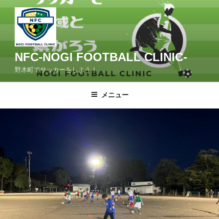
コ
ン
テ
ン
ツ
NFC-NOGI FOOTBALL CLINIC-
へ
野木町でサッカーをしよう！
ス
キ
メニュー
ッ
プ