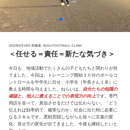
投
2022年8月18日
投稿者:
NOGI-FOOTBALL-CLINIC
稿
＜任せる＝責任＝新たな気づき＞
日:
今日も、地域活動でたくさんの子どもたちと関わりが持
てました。今回は、トレーニング開始３０分のボールコ
ントロールを中学生に任せ、小学生（年長さん１名）に
教える時間を与えました。ねらいは、
自分たちの知識の
確認と、他人に教えることでの表現力の向上
です。専門
用語を並べて、真似させるだけでは伝わらない。「どう
伝えれば効率的で、確実なのか」社会に出た時に必要に
なるスキルです。悪戦苦闘しながらも徐々に言葉の変
化、見せ方の変化が出てきました。今後も継続したいと