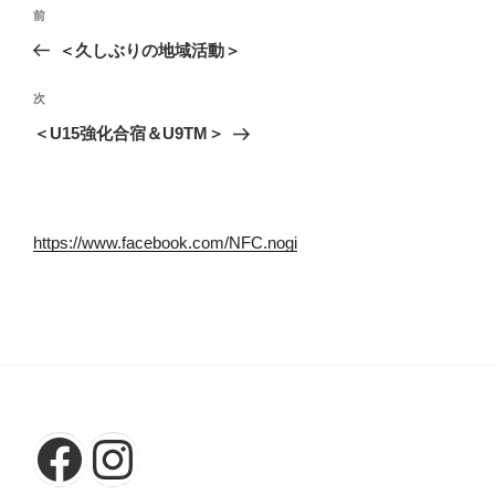
投
前
前
稿
の
＜久しぶりの地域活動＞
ナ
投
ビ
稿
次
次
ゲ
の
＜U15強化合宿＆U9TM＞
投
ー
稿
シ
ョ
https://www.facebook.com/NFC.nogi
ン
Facebook
Instagram