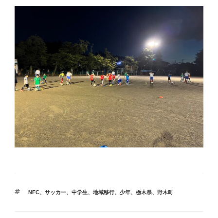
タ
NFC
、
サッカー
、
中学生
、
地域移行
、
少年
、
栃木県
、
野木町
グ